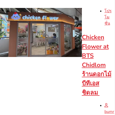
โปร
โม
ชั่น
Chicken
Flower at
BTS
Chidlom
ร้านดอกไม้
บีทีเอส
ชิดลม
bumr