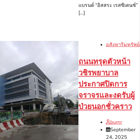
แบรนด์ “อิสสระ เรสซิเดนซ์”
[…]
อสังหาริมทรัพย์
ถนนทรุดตัวหน้า
วชิรพยาบาล
ประกาศปิดการ
จราจรและงดรับผู้
ป่วยนอกชั่วคราว
bumr
September
24, 2025