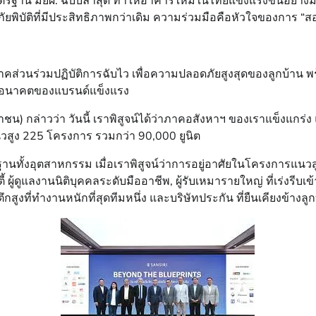
าตรฐาน มยผ. ฉบับล่าสุด ทำให้อาคารใหม่ในไทยแข็งแรงขึ้นอย่างม
ภัยพิบัติที่มีประสิทธิภาพกว่าเดิม ความร่วมมือคือหัวใจของการ “ส
ทุกภาคส่วนร่วมปฏิบัติการฉับไว เพื่อความปลอดภัยสูงสุดของลูกบ้าน
ออนาคตของแบรนด์แข็งแรง
(มหาชน) กล่าวว่า วันนี้ เราพิสูจน์ได้ว่าภาคอสังหาฯ ของเราแข็ง
วสูง 225 โครงการ รวมกว่า 90,000 ยูนิต
นทั้งอุตสาหกรรม เมื่อเราพิสูจน์ว่าการอยู่อาศัยในโครงการแนวสูงมี
้ ผู้ดูแลงานนิติบุคคลระดับมืออาชีพ, ผู้รับเหมารายใหญ่ ที่เร่งรีบ
สูงที่ทำงานหนักที่สุดทีมหนึ่ง และบริษัทประกัน ที่ยืนเคียงข้างลู