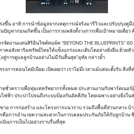
ึ้น อาทิ การนำข้อมูลจากเหตุการณ์จริงมารีวิวและปรับปรุงคู่
ญหาก่อนเกิดขึ้น เป็นการรวมพลังทั้งวงการเพื่อเป้าหมายเดียว คือ
วยการจัดงานแสนสิริอินไซต์ทอล์ค “BEYOND THE BLUEPRINTS” 60 ว
คอสังหาริมทรัพย์ไทยให้แข็งแกร่งและเติบโตอย่างยั่งยืน ด้วยหั
สู่การดูแลลูกบ้านอย่างไม่มีวันสิ้นสุด”อุทัย กล่าวย้ำ
ารคอนโดมิเนียม เปิดเผยว่า เราไม่มีเวลาแม้แต่จะตั้งรับ สิ่งที่
่วคราวเพื่อทุ่มเททรัพยากรทั้งหมด ประสานงานกับพาร์ตเนอร์ผู้เชี่
บบไฟฟ้า ประปาไปจนถึงระบบป้องกันอัคคีภัย โดยเฉพาะอย่างยิ่งใน
าย การก่อสร้าง และโครงการแนวราบ รวมถึงพื้นที่ส่วนกลาง บ้านตั
ารคือการอำนวยความสะดวกในการเคลมประกันภัยให้กับลูกบ้าน ซึ่ง
เนินการเป็นไปอย่างราบรื่นที่สุด