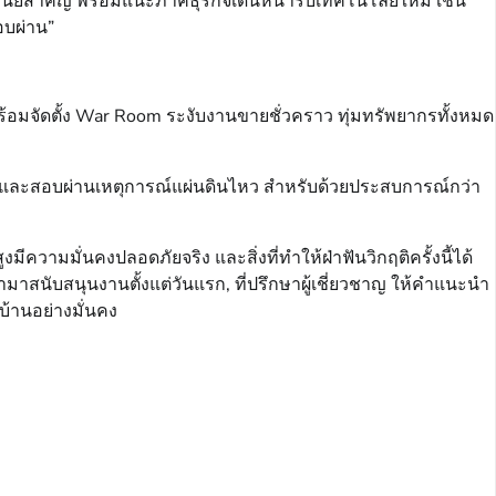
ีนัยสำคัญ พร้อมแนะภาคธุรกิจเดินหน้ารับเทคโนโลยีใหม่ เช่น
อบผ่าน”
 พร้อมจัดตั้ง War Room ระงับงานขายชั่วคราว ทุ่มทรัพยากรทั้งหมด
แกร่ง และสอบผ่านเหตุการณ์แผ่นดินไหว สำหรับด้วยประสบการณ์กว่า
ความมั่นคงปลอดภัยจริง และสิ่งที่ทำให้ฝ่าฟันวิกฤติครั้งนี้ได้
เข้ามาสนับสนุนงานตั้งแต่วันแรก, ที่ปรึกษาผู้เชี่ยวชาญ ให้คำแนะนำ
กบ้านอย่างมั่นคง