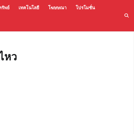
รัพย์
เทคโนโลยี
โฆษษณา
โปรโมชั่น
นไหว