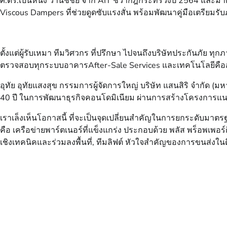
ศ.ดร.เป็นหนึ่ง วานิชชัย จาก AIT ชี้ว่ากฎกระทรวงปี 2564 และม
Viscous Dampers ที่ช่วยดูดซับแรงสั่น พร้อมพัฒนาคู่มือเตรียมรับ
ตั้งแต่ผู้รับเหมา ทีมวิศวกร ที่ปรึกษา ไปจนถึงบริษัทประกันภัย 
ตรวจสอบทุกระบบอาคารAfter-Sale Services และเทคโนโลยีคื
อุทัย อุทัยแสงสุข กรรมการผู้จัดการใหญ่ บริษัท แสนสิริ จำกัด 
40 ปี ในการพัฒนาธุรกิจคอนโดมิเนียม ผ่านการสร้างโครงการแน
เราเล็งเห็นโอกาสนี้ ที่จะเป็นจุดเปลี่ยนสำคัญในการยกระดับมาตรฐา
คือ เครือข่ายพาร์ตเนอร์ที่แข็งแกร่ง ประกอบด้วย พลัส พร็อพเพอร์ตี
เชิงเทคนิคและร่วมลงพื้นที่, ทีมลิฟต์ หัวใจสำคัญของการขนส่งในตึก