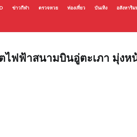
ED
ข่าวกีฬา
ตรวจหวย
ท่องเที่ยว
บันเทิง
อสังหาริมท
ฟฟ้าสนามบินอู่ตะเภา มุ่งหน้