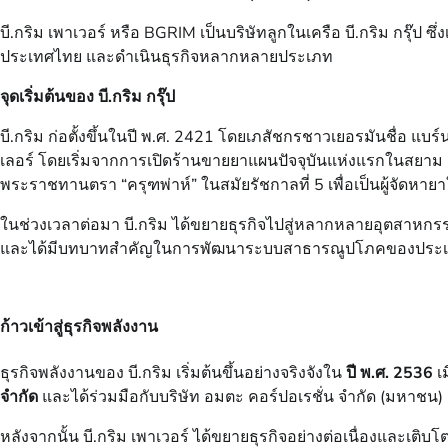
บี.กริม เพาเวอร์ หรือ BGRIM เป็นบริษัทลูกในเครือ บี.กริม กรุ๊ป ซึ่
ประเทศไทย และดำเนินธุรกิจหลากหลายประเภท
จุดเริ่มต้นของ บี.กริม กรุ๊ป
บี.กริม ก่อตั้งขึ้นในปี พ.ศ. 2421 โดยเภสัชกรชาวเยอรมันชื่อ แบร์
เลอร์ โดยเริ่มจากการเปิดร้านขายยาแผนปัจจุบันแห่งแรกในสยาม ช
พระราชทานตรา “ครุฑพ่าห์” ในสมัยรัชกาลที่ 5 เพื่อเป็นผู้จัดหาย
ในช่วงเวลาต่อมา บี.กริม ได้ขยายธุรกิจไปสู่หลากหลายอุตสาหก
และได้มีบทบาทสำคัญในการพัฒนาระบบสาธารณูปโภคของประเทศ เ
ก้าวเข้าสู่ธุรกิจพลังงาน
ธุรกิจพลังงานของ บี.กริม เริ่มต้นขึ้นอย่างจริงจังใน
ปี พ.ศ. 2536
เ
จำกัด
และได้ร่วมมือกับบริษัท อมตะ คอร์ปอเรชั่น จำกัด (มหาชน) เ
หลังจากนั้น บี.กริม เพาเวอร์ ได้ขยายธุรกิจอย่างต่อเนื่องและเต