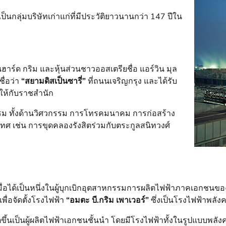
งเป็นกลุ่มบริษัทเก่าแก่ที่มีประวัติยาวนานกว่า 147 ปีใน
นฮาร์ด กริม และหุ้นส่วนชาวออสเตรียชื่อ แอร์วิน มุล
ื่อว่า
“สยามดิสเป็นซารี่”
ที่ถนนเจริญกรุง และได้รับ
าให้กับราชสำนัก
รรม ทั้งด้านวิศวกรรม การโทรคมนาคม การก่อสร้าง
ช่น การขุดคลองรังสิตร่วมกับตระกูลสนิทวงศ์
มื่อได้เป็นหนึ่งในผู้บุกเบิกอุตสาหกรรมการผลิตไฟฟ้าภาคเอกชนข
พื่อจัดตั้งโรงไฟฟ้า
“อมตะ บี.กริม เพาเวอร์”
ซึ่งเป็นโรงไฟฟ้าพลัง
ิบโตขึ้นเป็นผู้ผลิตไฟฟ้าเอกชนชั้นนำ โดยมีโรงไฟฟ้าทั้งในรูปแบบ