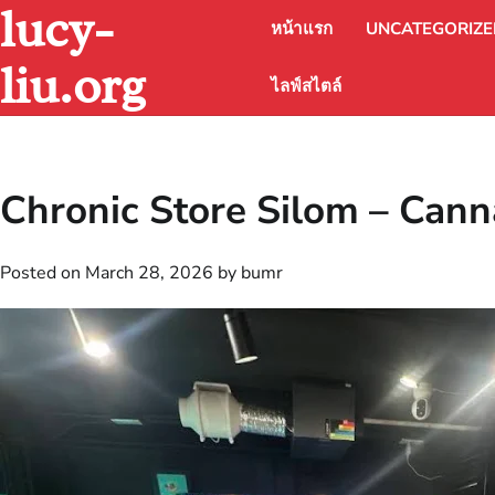
lucy-
Skip
หน้าแรก
UNCATEGORIZ
to
content
liu.org
ไลฟ์สไตล์
Chronic Store Silom – Cann
Posted on
March 28, 2026
by
bumr