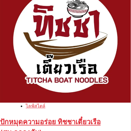
ไลฟ์สไตล์
ปักหมุดความอร่อย ทิชชาเตี๋ยวเรือ