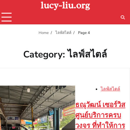
lucy-liu.org
Skip
to
content
Home
ไลฟ์สไตล์
Page 4
Category:
ไลฟ์สไตล์
ไลฟ์สไตล์
ธณุวัฒน์ เซอร์วิส
ศูนย์บริการครบ
วงจร ที่ทำให้การ