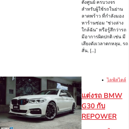
ตั้งศูนย์ ครบวงจร
สำหรับผู้ใช้รถในย่าน
ลาดพร้าว ที่กำลังมอง
หาร้านซ่อม “ช่วงล่าง
ใกล้ฉัน” หรือรู้สึกว่ารถ
มีอาการผิดปกติ เช่น มี
เสียงดังเวลาตกหลุม, รถ
สั่น, […]
ไลฟ์สไตล์
แต่งรถ BMW
G30 กับ
REPOWER