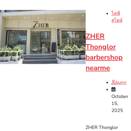
ไลฟ์
สไตล์
ZHER
Thonglor
barbershop
nearme
bumr
October
15,
2025
ZHER Thonglor