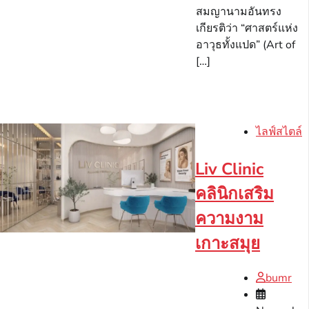
สมญานามอันทรง
เกียรติว่า “ศาสตร์แห่ง
อาวุธทั้งแปด” (Art of
[…]
ไลฟ์สไตล์
Liv Clinic
คลินิกเสริม
ความงาม
เกาะสมุย
bumr