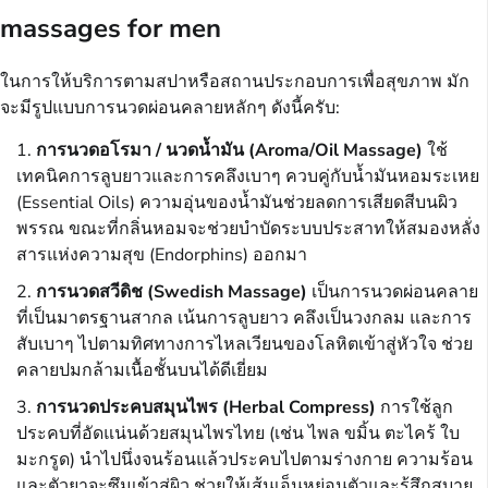
massages for men
ในการให้บริการตามสปาหรือสถานประกอบการเพื่อสุขภาพ มัก
จะมีรูปแบบการนวดผ่อนคลายหลักๆ ดังนี้ครับ:
การนวดอโรมา / นวดน้ำมัน (Aroma/Oil Massage)
ใช้
เทคนิคการลูบยาวและการคลึงเบาๆ ควบคู่กับน้ำมันหอมระเหย
(Essential Oils) ความอุ่นของน้ำมันช่วยลดการเสียดสีบนผิว
พรรณ ขณะที่กลิ่นหอมจะช่วยบำบัดระบบประสาทให้สมองหลั่ง
สารแห่งความสุข (Endorphins) ออกมา
การนวดสวีดิช (Swedish Massage)
เป็นการนวดผ่อนคลาย
ที่เป็นมาตรฐานสากล เน้นการลูบยาว คลึงเป็นวงกลม และการ
สับเบาๆ ไปตามทิศทางการไหลเวียนของโลหิตเข้าสู่หัวใจ ช่วย
คลายปมกล้ามเนื้อชั้นบนได้ดีเยี่ยม
การนวดประคบสมุนไพร (Herbal Compress)
การใช้ลูก
ประคบที่อัดแน่นด้วยสมุนไพรไทย (เช่น ไพล ขมิ้น ตะไคร้ ใบ
มะกรูด) นำไปนึ่งจนร้อนแล้วประคบไปตามร่างกาย ความร้อน
และตัวยาจะซึมเข้าสู่ผิว ช่วยให้เส้นเอ็นหย่อนตัวและรู้สึกสบาย