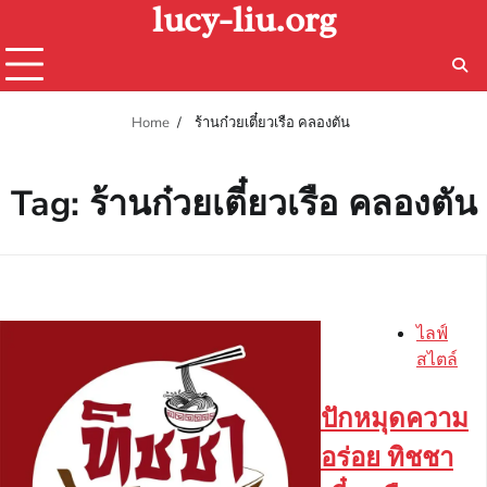
lucy-liu.org
Skip
to
content
Home
ร้านก๋วยเตี๋ยวเรือ คลองตัน
Tag:
ร้านก๋วยเตี๋ยวเรือ คลองตัน
ไลฟ์
สไตล์
ปักหมุดความ
อร่อย ทิชชา