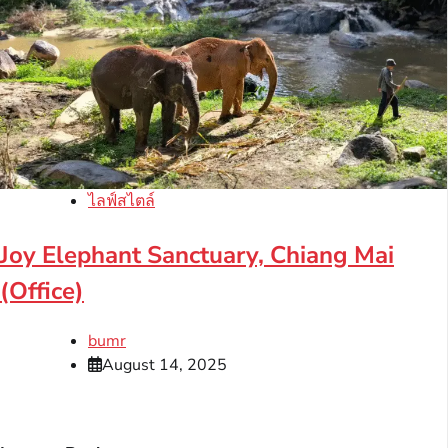
ไลฟ์สไตล์
Joy Elephant Sanctuary, Chiang Mai
(Office)
bumr
August 14, 2025