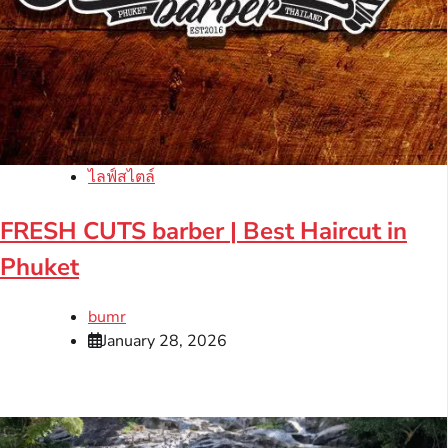
ไลฟ์สไตล์
FRESH CUTS barber | Best Haircut in
Phuket
bumr
January 28, 2026