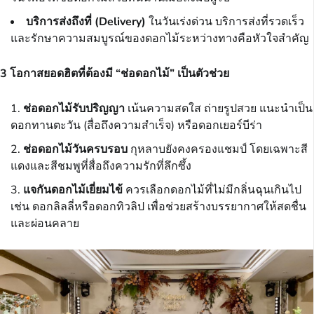
บริการส่งถึงที่ (Delivery)
ในวันเร่งด่วน บริการส่งที่รวดเร็ว
และรักษาความสมบูรณ์ของดอกไม้ระหว่างทางคือหัวใจสำคัญ
3 โอกาสยอดฮิตที่ต้องมี “ช่อดอกไม้” เป็นตัวช่วย
ช่อดอกไม้รับปริญญา
เน้นความสดใส ถ่ายรูปสวย แนะนำเป็น
ดอกทานตะวัน (สื่อถึงความสำเร็จ) หรือดอกเยอร์บีร่า
ช่อดอกไม้วันครบรอบ
กุหลาบยังคงครองแชมป์ โดยเฉพาะสี
แดงและสีชมพูที่สื่อถึงความรักที่ลึกซึ้ง
แจกันดอกไม้เยี่ยมไข้
ควรเลือกดอกไม้ที่ไม่มีกลิ่นฉุนเกินไป
เช่น ดอกลิลลี่หรือดอกทิวลิป เพื่อช่วยสร้างบรรยากาศให้สดชื่น
และผ่อนคลาย