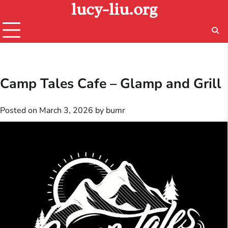
lucy-liu.org
Skip
to
content
Camp Tales Cafe – Glamp and Grill
Posted on
March 3, 2026
by
bumr