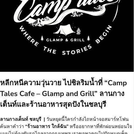
หลีกหนีความวุ่นวาย ไปชิลริมน้ำที่ “Camp
Tales Cafe – Glamp and Grill” ลานกาง
เต็นท์และร้านอาหารสุดปังในชลบุรี
ลานกางเต็นท์ ชลบุรี |
วันหยุดนี้ใครกำลังไถหน้าจอสมาร์ทโฟน
ค้นหาคำว่า
“ร้านอาหาร ใกล้ฉัน”
หรืออยากหาที่พักผ่อนหย่อนใจ
แบบไม่ต้องขับรถไกลจากกรุงเทพฯ เราขอพาคุณไปปักหมุดเช็ค