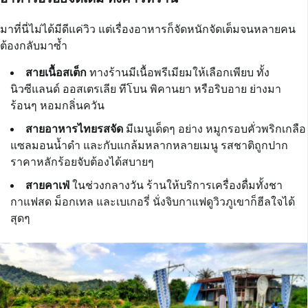
มาที่นี่ไม่ได้มีดีแค่วิว แต่เรื่องอาหารก็จัดหนักจัดเต็มจนหลายคน
ต้องกลับมาซ้ำ
สายเนื้อสเต็ก
ทางร้านมีเนื้อพรีเมียมให้เลือกเพียบ ทั้ง
นิวซีแลนด์ ออสเตรเลีย ทีโบน พิคานยา หรือริบอาย ย่างมา
ร้อนๆ หอมกลิ่นควัน
สายอาหารไทยรสจัด
มีเมนูเด็ดๆ อย่าง หมูกรอบคั่วพริกเกลือ
แซลมอนน้ำดำ และกับแกล้มหลากหลายเมนู รสชาติถูกปาก
ราคาหลักร้อยจับต้องได้สบายๆ
สายคาเฟ่
ในช่วงกลางวัน ร้านให้บริการเครื่องดื่มทั้งชา
กาแฟสด ม็อกเทล และเบเกอรี่ นั่งจิบกาแฟดูวิวภูเขาก็ฮีลใจได้
สุดๆ