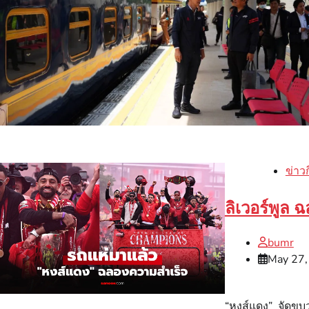
ข่าว
ลิเวอร์พูล
bumr
May 27,
“หงส์แดง” จัดขบ