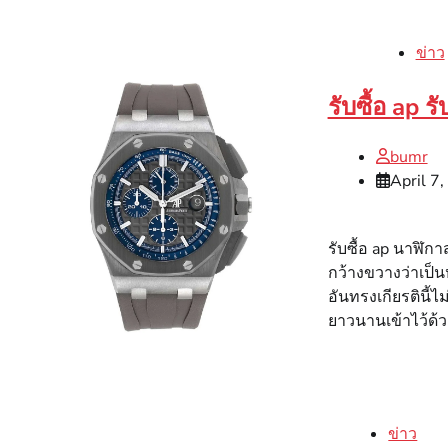
ข่าว
รับซื้อ ap 
bumr
April 7
รับซื้อ ap นาฬิก
กว้างขวางว่าเป็น
อันทรงเกียรตินี้
ยาวนานเข้าไว้ด้ว
ข่าว