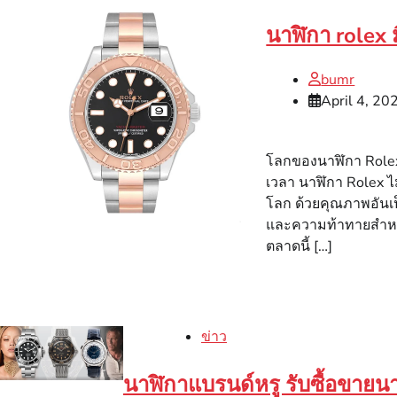
นาฬิกา rolex ม
bumr
April 4, 20
โลกของนาฬิกา Rolex 
เวลา นาฬิกา Rolex ไ
โลก ด้วยคุณภาพอันเป
และความท้าทายสำหรั
ตลาดนี้ […]
ข่าว
นาฬิกาแบรนด์หรู รับซื้อขายน