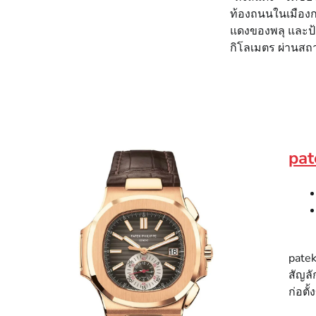
ท้องถนนในเมืองกว
แดงของพลุ และป้
กิโลเมตร ผ่านสถา
pat
patek
สัญลั
ก่อตั