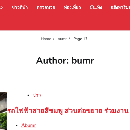
ED
ข่าวกีฬา
ตรวจหวย
ท่องเที่ยว
บันเทิง
อสังหาริมท
Home
bumr
Page 17
Author:
bumr
ข่าว
รถไฟฟ้าสายสีชมพู ส่วนต่อขยาย ร่วมง
bumr