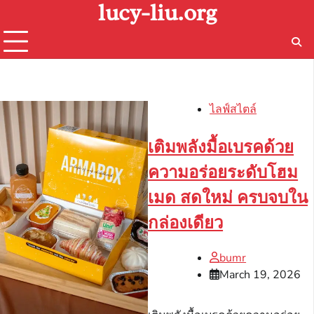
lucy-liu.org
Skip
to
content
ไลฟ์สไตล์
เติมพลังมื้อเบรคด้วย
ความอร่อยระดับโฮม
เมด สดใหม่ ครบจบใน
กล่องเดียว
bumr
March 19, 2026