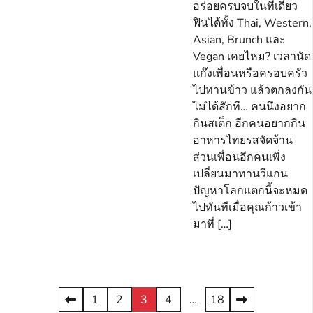
อร่อยครบจบในที่เดียว
ฟินได้ทั้ง Thai, Western,
Asian, Brunch และ
Vegan เคยไหม? เวลานัด
แก๊งเพื่อนหรือครอบครัว
ไปทานข้าว แล้วตกลงกัน
ไม่ได้สักที… คนนึงอยาก
กินสเต็ก อีกคนอยากกิน
อาหารไทยรสจัดจ้าน
ส่วนเพื่อนอีกคนเพิ่ง
เปลี่ยนมาทานวีแกน
ปัญหาโลกแตกนี้จะหมด
ไปทันทีเมื่อคุณก้าวเข้า
มาที่ […]
Posts
1
2
3
4
…
18