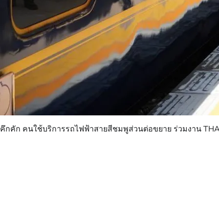
คึกคัก คนใช้บริการรถไฟฟ้าสายสีชมพูส่วนต่อขยาย ร่วมงาน THAIF