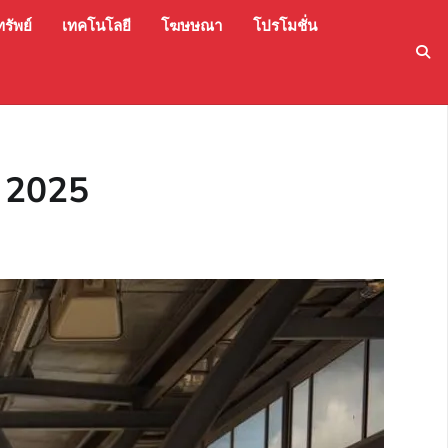
รัพย์
เทคโนโลยี
โฆษษณา
โปรโมชั่น
 2025