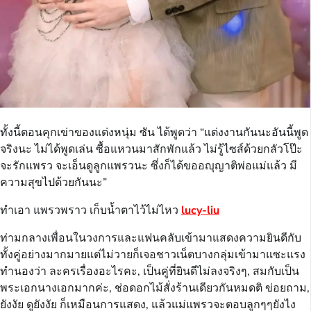
ทั้งนี้ตอนคุกเข่าของแต่งหนุ่ม ซัน ได้พูดว่า “แต่งงานกันนะอันนี้พูด
จริงนะ ไม่ได้พูดเล่น ซื้อแหวนมาสักพักแล้ว ไม่รู้ไซส์ด้วยกลัวโป๊ะ
จะรักแพรว จะเอ็นดูลูกแพรวนะ ซึ่งก็ได้ขออญุญาติพ่อแม่แล้ว มี
ความสุขไปด้วยกันนะ”
ทำเอา แพรวพราว เก็บน้ำตาไว้ไม่ไหว
lucy-liu
ท่ามกลางเพื่อนในวงการและแฟนคลับเข้ามาแสดงความยินดีกับ
ทั้งคู่อย่างมากมายแต่ไม่วายก็เจอชาวเน็ตบางกลุ่มเข้ามาแซะแรง
ทำนองว่า ละครเรื่องอะไรคะ, เป็นคู่ที่ยินดีไม่ลงจริงๆ, สมกับเป็น
พระเอกนางเอกมากค่ะ, ช่อดอกไม้สั่งร้านเดียวกันหมดติ ข่อยถาม,
ยังงัย ดูยังงัย ก็เหมือนการแสดง, แล้วแม่แพรวจะตอบลูกๆๆยังไง