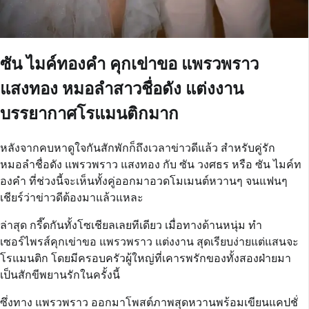
ซัน ไมค์ทองคำ คุกเข่าขอ แพรวพราว
แสงทอง หมอลำสาวชื่อดัง แต่งงาน
บรรยากาศโรแมนติกมาก
หลังจากคบหาดูใจกันสักพักก็ถึงเวลาข่าวดีแล้ว สำหรับคู่รัก
หมอลำชื่อดัง แพรวพราว แสงทอง กับ ซัน วงศธร หรือ ซัน ไมค์ท
องคำ ที่ช่วงนี้จะเห็นทั้งคู่ออกมาอวดโมเมนต์หวานๆ จนแฟนๆ
เชียร์ว่าข่าวดีต้องมาแล้วแหละ
ล่าสุด กรี๊ดกันทั้งโซเชียลเลยทีเดียว เมื่อทางด้านหนุ่ม ทำ
เซอร์ไพรส์คุกเข่าขอ แพรวพราว แต่งงาน สุดเรียบง่ายแต่แสนจะ
โรแมนติก โดยมีครอบครัวผู้ใหญ่ที่เคารพรักของทั้งสองฝ่ายมา
เป็นสักขีพยานรักในครั้งนี้
ซึ่งทาง แพรวพราว ออกมาโพสต์ภาพสุดหวานพร้อมเขียนแคปชั่