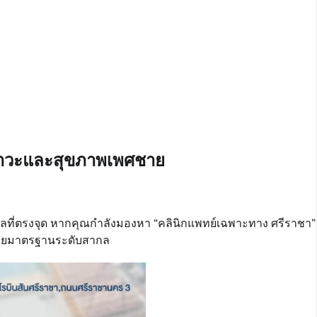
สสาวะและสุขภาพเพศชาย
ลที่ตรงจุด หากคุณกำลังมองหา “คลินิกแพทย์เฉพาะทาง ศรีราชา”
ณด้วยมาตรฐานระดับสากล