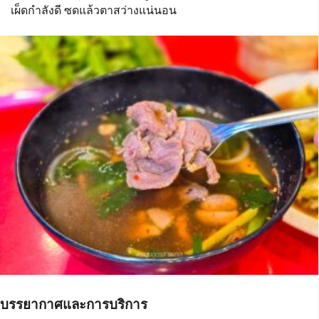
เผ็ดกำลังดี ซดแล้วตาสว่างแน่นอน
บรรยากาศและการบริการ