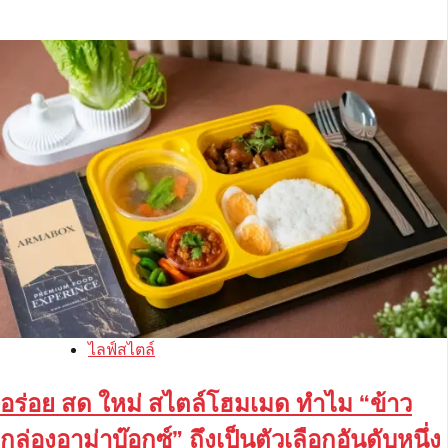
ไลฟ์สไตล์
อร่อย สด ใหม่ สไตล์โฮมเมด ทำไม “ข้าว
กล่องอาม่าบ๊อกซ์” ถึงเป็นตัวเลือกอันดับหนึ่ง