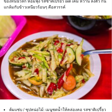
ของที่นี่นัวลึก หอมฟุ้ง รสชาติเปรี้ยว เผ็ด เค็ม หวาน ลงตัว กิน
แกล้มกับข้าวเหนียวร้อนๆ คือสวรรค์
ต้มแซ่บ / ซุปหน่อไม้: เมนูซดน้ำให้คล่องคอ รสชาติเปรี้ยว